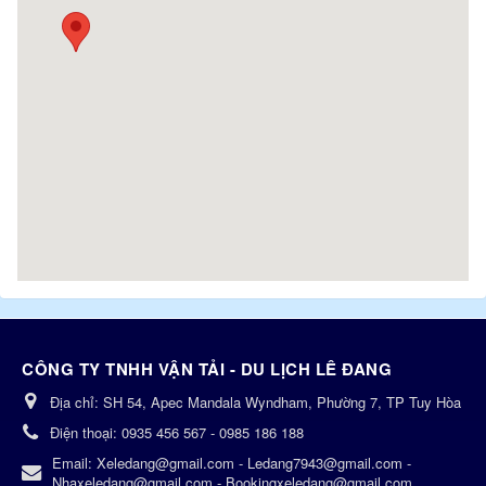
CÔNG TY TNHH VẬN TẢI - DU LỊCH LÊ ĐANG
Địa chỉ:
SH 54, Apec Mandala Wyndham, Phường 7, TP Tuy Hòa
Điện thoại:
0935 456 567 - 0985 186 188
Email:
Xeledang@gmail.com - Ledang7943@gmail.com -
Nhaxeledang@gmail.com - Bookingxeledang@gmail.com