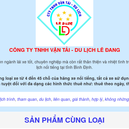
CÔNG TY TNHH VẬN TẢI - DU LỊCH LÊ ĐANG
n ngành lái xe tốt, chuyên nghiệp mà còn rất thân thiện và nhiệt tình
lịch nổi tiếng tại tỉnh Bình Định.
g loại xe từ 4 đến 45 chỗ của hãng xe nổi tiếng, tất cả xe sử d
tuyệt đối với đa dạng các hình thức thuê như: thuê theo ngày, th
lịch trình
,
tham quan
,
du lịch
,
liên quan
,
giá thành
,
hợp lý
,
không những
SẢN PHẨM CÙNG LOẠI