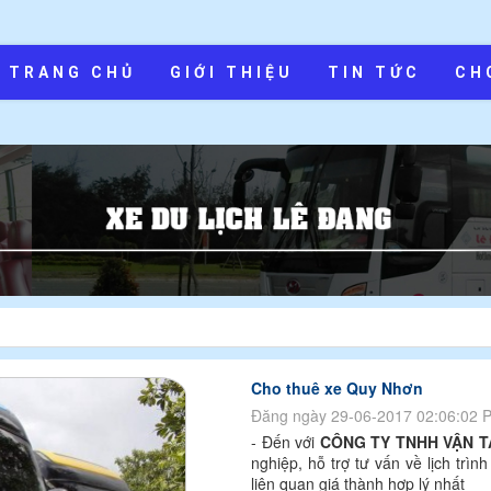
TRANG CHỦ
GIỚI THIỆU
TIN TỨC
CH
Cho thuê xe Quy Nhơn
Đăng ngày 29-06-2017 02:06:02 
- Đến với
CÔNG TY TNHH VẬN TẢ
nghiệp, hỗ trợ tư vấn về lịch trì
liên quan giá thành hợp lý nhất