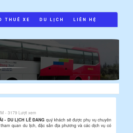
O THUÊ XE
DU LỊCH
LIÊN HỆ
PM - 3179 Lượt xem
I - DU LỊCH LÊ ĐANG
quý khách sẽ được phụ vụ chuyên
nh tham quan du lịch, đặc sản địa phương và các dịch vụ có