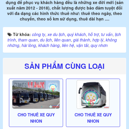
dụng để phục vụ khách hàng đều là những xe đời mới (sản
xuất năm 2012 - 2018), chất lượng được bảo đảm tuyệt đối
với đa dạng các hình thức thuê như: thuê theo ngày, theo
chuyến, theo số km sử dụng, thuê dài hạn ....
Từ khóa:
công ty
,
xe du lịch
,
quý khách
,
hỗ trợ
,
tư vấn
,
lịch
trình
,
tham quan
,
du lịch
,
liên quan
,
giá thành
,
hợp lý
,
không
những
,
hài lòng
,
khách hàng
,
liên hệ
,
vận tải
,
quy nhơn
SẢN PHẨM CÙNG LOẠI
CHO THUÊ XE QUY
CHO THUÊ XE QUY
NHON
NHON