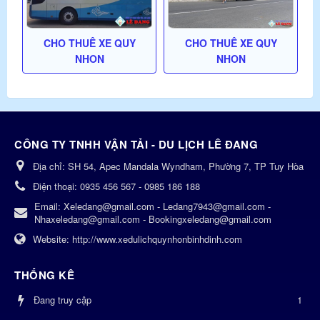
CHO THUÊ XE QUY
CHO THUÊ XE QUY
NHON
NHON
CÔNG TY TNHH VẬN TẢI - DU LỊCH LÊ ĐANG
Địa chỉ:
SH 54, Apec Mandala Wyndham, Phường 7, TP Tuy Hòa
Điện thoại:
0935 456 567 - 0985 186 188
Email:
Xeledang@gmail.com - Ledang7943@gmail.com -
Nhaxeledang@gmail.com - Bookingxeledang@gmail.com
Website:
http://www.xedulichquynhonbinhdinh.com
THỐNG KÊ
Đang truy cập
1